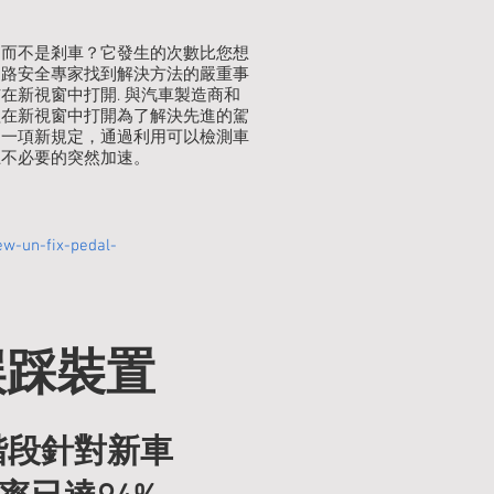
令不同步或錯亂，可
門而不是剎車？它發生的次數比您想
道路安全專家找到解決方法的嚴重事
在新視窗中打開. 與汽車製造商和
組在新視窗中打開為了解決先進的駕
了一項新規定，通過利用可以檢測車
e Load）

止不必要的突然加速。
腦忙於處理壓力時，容易
。

w-un-fix-pedal-
系統（Goal-
誤踩裝置
二階段針對新車
到緊張、害怕或驚嚇