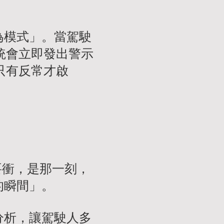
為模式」。當駕駛
統會立即發出警示
只有反常才啟
要衝，是那一刻，
的瞬間」。
分析，讓駕駛人多