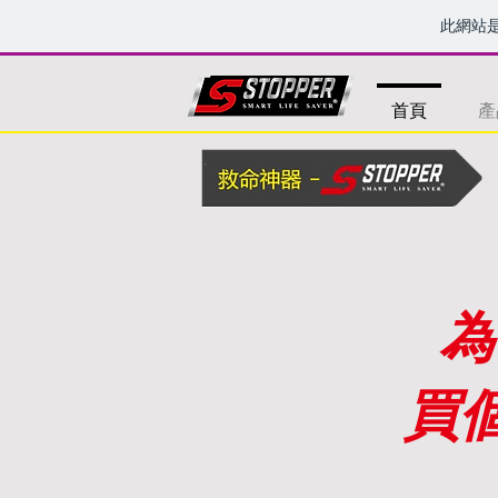
此網站
首頁
產
為
買