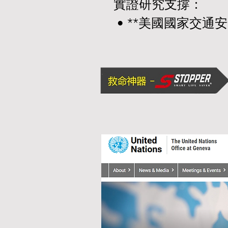
實證研究支撐：

 • **美國國家交
的情形，與駕駛者緊
「開車時人在緊張時
中有明確的解釋，屬於**「
error under st
1. 壓力下「前額葉
 • **前額葉皮質（P
域。

 • 高壓（例如緊張