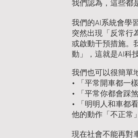
我們認為，這些都
我們的AI系統會
突然出現「反常行
或啟動干預措施。
動」，這就是AI科
我們也可以很簡單
• 「平常開車都一
• 「平常你都會踩
• 「明明人和車
他的動作「不正常
現在社會不能再對