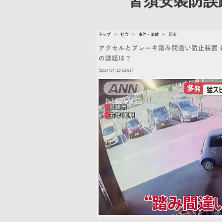
皆須安裝防誤
時，由腎上腺髓質迅速釋
response）」，其
1. 刺激交感神經系
 • 增加心跳、血壓與
 • 提高肌肉張力與
 • 減少對「高層
踏板）

2. 抑制前額葉皮質
 • 前額葉掌管行
制。
