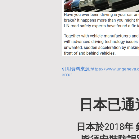
cortex）」的協調。

 • 即使眼睛看到
能導致動作方向相反
4. 動作誤踩與自動化行為錯誤
 • 壓力會提高「認知
出現「習慣性錯誤行
引用資料來源:
https://www.ungeneva.
error
 • 這種錯誤屬於「習慣
directed System）
日本已通
* 腎上腺素（Adrena
日本於2018
腎上腺素（又稱epi