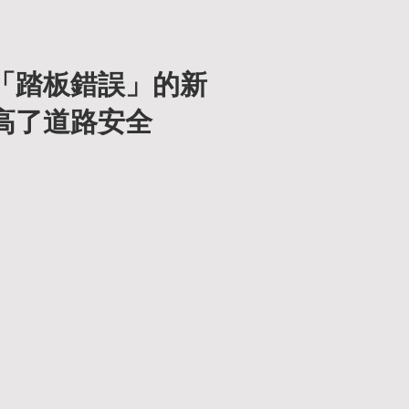
想法無法有效傳達成
「踏板錯誤」的新
高了道路安全
mory），通常由小腦
能是踩油門），大腦
知與反應不同步

皮質（motor 