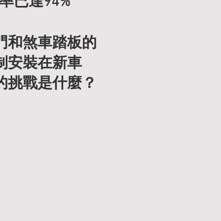
率已達94%
flight 
門和煞車踏板的
制安裝在新車
的挑戰是什麼？
的能力下降（如踩錯
，這個區域會受到壓