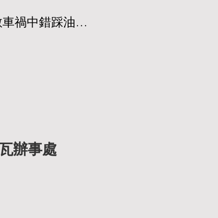
多數車禍中錯踩油門
象在醫學與神經科學
on or motor 
瓦辦事處
劃、決策與控制動作的區
「戰或逃反應」，大