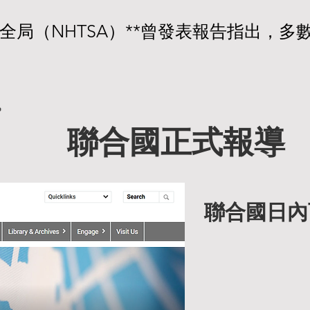
通安全局（NHTSA）**曾發表報告指出，
張、驚慌有關，特別是年長者或新手

明明要踩煞車，卻踩了油門」，這種現
壓力誘發的動作錯亂（action disinhibiti
聯合國正式報導
ress）」**，以下是專業解釋：

皮質功能下降」：理性控制力減弱

聯合國日內
refrontal Cortex）**是大腦負責計
、驚嚇）時，杏仁核（Amygdala）啟動