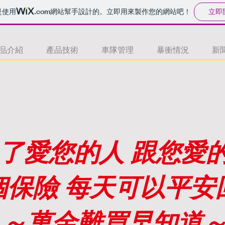
立即
是使用
.com
網站幫手設計的。立即用來製作您的網站吧！
品介紹
產品技術
車隊管理
暴衝情況
新
了愛您的人 跟您愛
個保險 每天可以平安
～萬金難買早知道