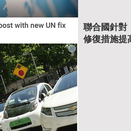
生存危機的系統。

葉功能，導致本來「清楚知道要踩煞車」的
聯合國針對
修復措施提
or Program Conflict）：肌肉記憶混亂

於熟練的程序性記憶（Procedural Me
情況下，身體會自動執行最常用的動作（可
誤的反射」，導致反應錯位。

eption-Action Dissociation）：感
覺處理區（occipital lobe）」與「運動