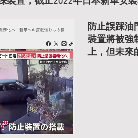
踩裝置，截止2022年日本新車安裝
放進入血液，引發「戰或逃反應（fight or 
影響如下：

防止誤踩油
裝置將被強
統（SNS）啟動自動化反應

上，但未來
呼吸速率

反射反應速度

認知功能」的資源投入，導致大腦控制行為
，削弱理性與動作控制

動決策與抑制錯誤行為，但腎上腺素激增時