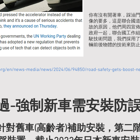
危險、意識知道要煞車，感知訊號與動作指
你有沒有開著車，踩油
。

像的要多，這是聯合國
故的原因，他們周四宣佈
政府一起，聯合國工作
駛技術問題，我們採用
（Slips of Action under Cognitiv
輛前後物體的技術來防
負荷（Cognitive Load）」，當大
為」（例如常踩油門時錯把油門當煞車）
org/en/news-media/news/2024/06/94850/road-safety-gets-boost-ne
系統（Habitual System）勝過目標導向
」。

過-強制新車需安裝防
line）的角色:

年 針對舊車(高齡者)補助安裝，第
nephrine）是壓力荷爾蒙之一，當人感