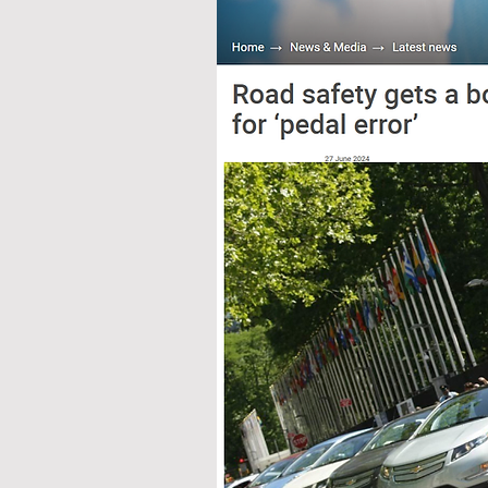
腦會資源轉移到處理
 • 這會抑制前額
動作指令。

2. 動作選擇混淆（Mot
 • 腳踩油門或煞車屬
和基底核控制。

 • 在壓力或突發
優先啟動「熟悉但錯
3. 知覺動作解離（Perc
 • 緊張會影響大腦「視